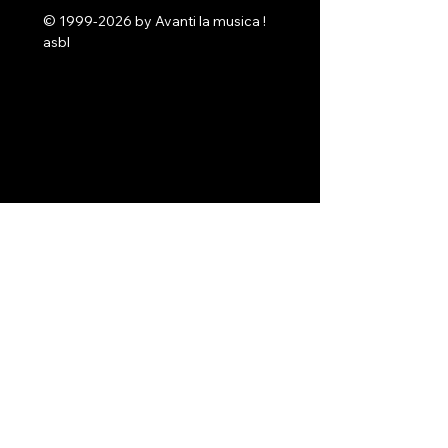
©
1999-2026
by Avanti la musica !
asbl