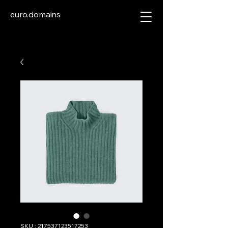
euro.domains
SKU : 217537123517253