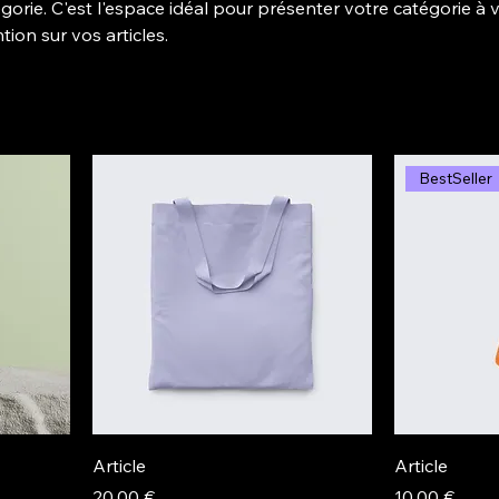
gorie. C'est l'espace idéal pour présenter votre catégorie à 
ntion sur vos articles.
BestSeller
Article
Article
Prix
Prix
20,00 €
10,00 €