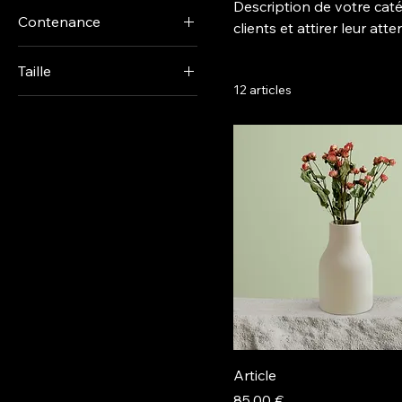
Description de votre caté
Contenance
clients et attirer leur atte
250 ml
Taille
500 ml
12 articles
Grand
80 ml
L
M
One size
Petit
S
Article
Prix
85,00 €