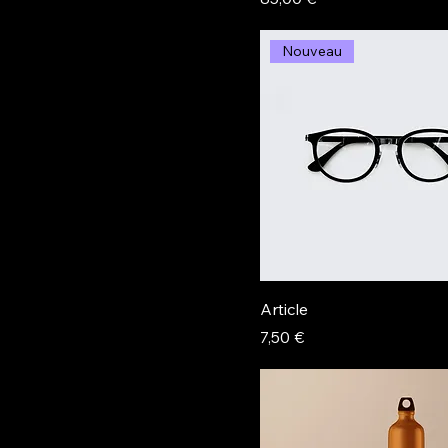
Nouveau
Article
Prix
7,50 €