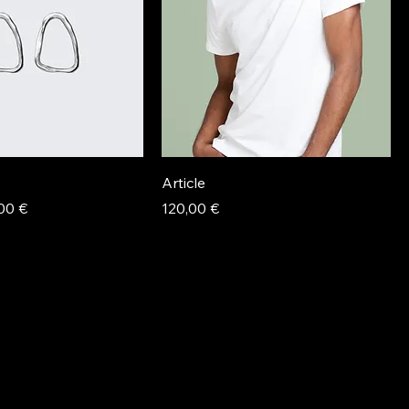
Article
x promotionnel
Prix
00 €
120,00 €