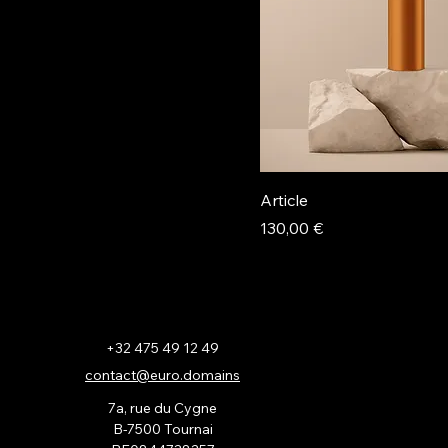
Article
Prix
130,00 €
+32 475 49 12 49
contact@euro.domains
7a, rue du Cygne
B-7500 Tournai