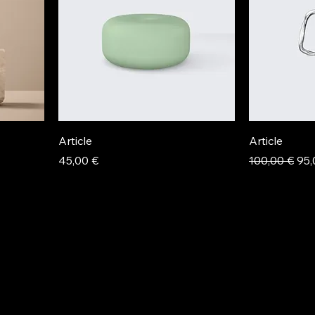
Article
Article
Prix
Prix original
Pri
45,00 €
100,00 €
95,