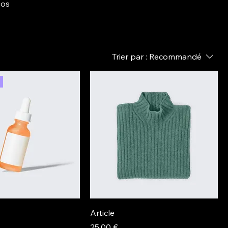
vos
Trier par :
Recommandé
Article
Prix
25,00 €